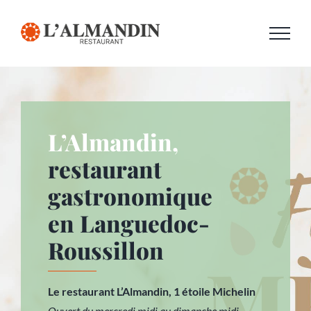
Passer
au
contenu
L’Almandin,
restaurant
gastronomique
en Languedoc-
Roussillon
Le restaurant L’Almandin, 1 étoile Michelin
Ouvert du mercredi midi au dimanche midi