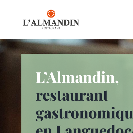
Passer
au
contenu
L’Almandin,
restaurant
gastronomiqu
en Languedoc