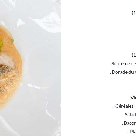
(1
(1
. Suprême de
. Dorade du 
. V
. Céréales
. Sala
. Baco
. P