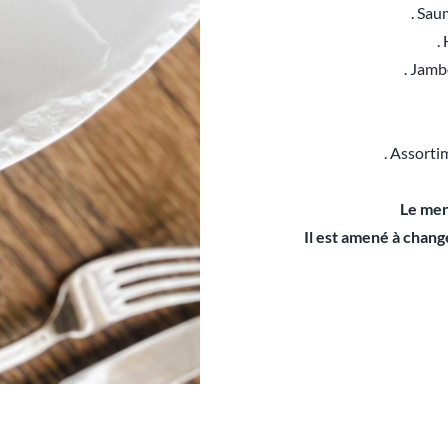
. Sau
.
. Jamb
. Assorti
Le men
Il est amené à change