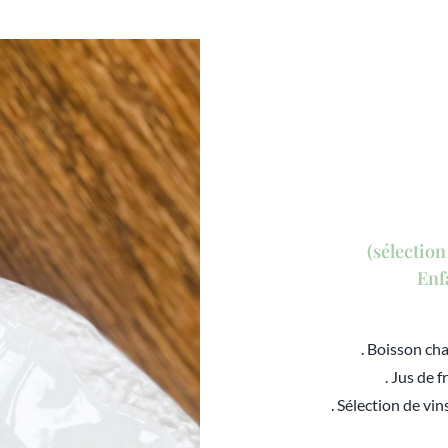
(sélection
Enf
. Boisson cha
. Jus de f
. Sélection de v