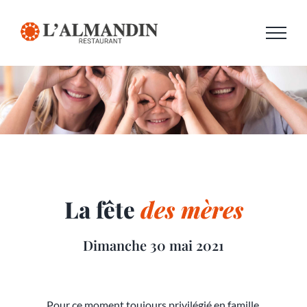
Passer
au
contenu
La fête
des mères
Dimanche 30 mai 2021
Pour ce moment toujours privilégié en famille,