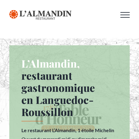
Passer
au
contenu
L’Almandin,
restaurant
gastronomique
en Languedoc-
Roussillon
Le restaurant L’Almandin, 1 étoile Michelin
Ouvert du mercredi midi au dimanche midi