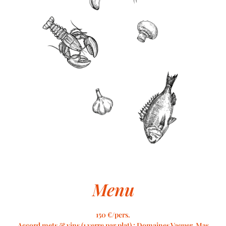
Menu
150 €/pers.
Accord mets & vins (1 verre par plat) : Domaines Vaquer, Mas