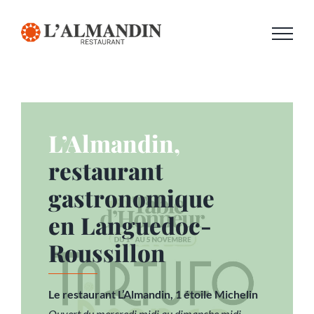
Passer
au
contenu
L’Almandin,
restaurant
gastronomique
en Languedoc-
Roussillon
Le restaurant L’Almandin, 1 étoile Michelin
Ouvert du mercredi midi au dimanche midi