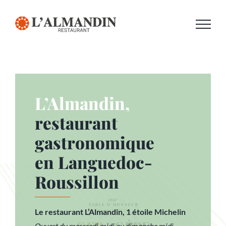
Passer
au
contenu
L’Almandin,
restaurant
gastronomique
en Languedoc-
Roussillon
Le restaurant L’Almandin, 1 étoile Michelin
Ouvert du mercredi midi au dimanche midi