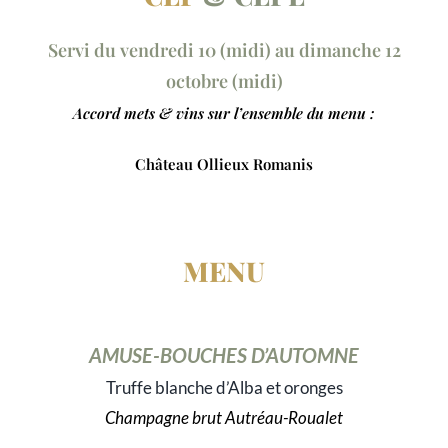
Servi du
ve
ndredi
10 (m
idi
)
au dimanche 12
octob
re (midi)
Accord mets & vins sur l’ensemble du menu :
Château
Ollieux
Romanis
MENU
AM
USE-B
OUCHES D’AUTOMNE
Truffe blanche d’Alba et oronges
Champagne
brut
Autréau-Roualet