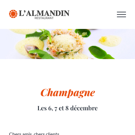
Passer
au
contenu
Champagne
Les 6, 7 et 8 décembre
Chers amis, chers clients,